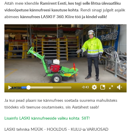
Aitäh meie kliendile
Ramirent Eesti, kes tegi selle lihtsa ülevaatliku
videoõpetuse kännufreesi kasutuse kohta
. Rendi sinagi julgelt asjalik
abimees
kännufrees LASKI F 360. Kiire töö ja kindel valik!
Ja kui pead plaani ise kännufrees soetada suurema mahulisteks
töödeks või teenuse osutamiseks, siis Aiatähest saab!
Lisainfo LASKI kännufreeside valiku kohta: SIIT!
LASKI tehnika MÜÜK - HOOLDUS - KULU-ja VARUOSAD