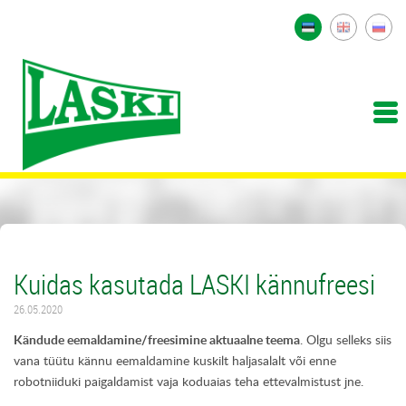
Kuidas kasutada LASKI kännufreesi
26.05.2020
Kändude eemaldamine/freesimine aktuaalne teema
. Olgu selleks siis
vana tüütu kännu eemaldamine kuskilt haljasalalt või enne
robotniiduki paigaldamist vaja koduaias teha ettevalmistust jne.