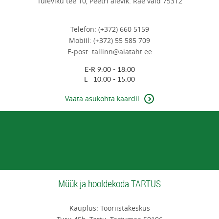
Tuleviku tee 10, Peetri alevik. Rae vald 75312
Telefon: (+372) 660 5159
Mobiil: (+372) 55 585 709
E-post: tallinn@aiataht.ee
E-R 9:00 - 18:00
L 10:00 - 15:00
Vaata asukohta kaardil
Müük ja hooldekoda TARTUS
Kauplus: Tööriistakeskus